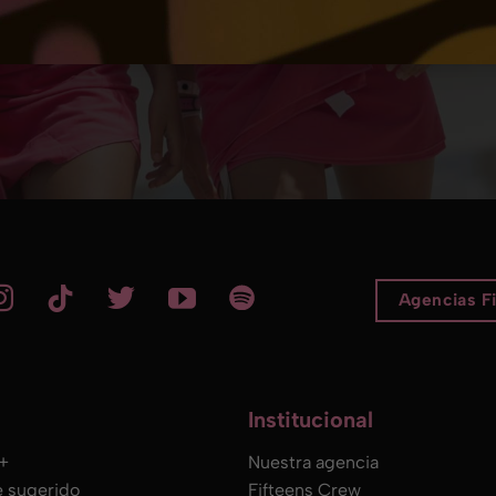
Agencias F
Institucional
s+
Nuestra agencia
e sugerido
Fifteens Crew