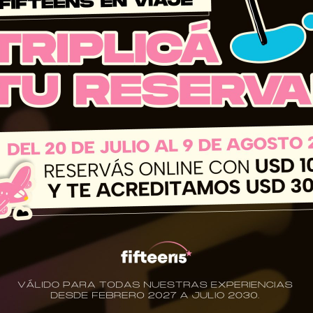
No related photos.
los programas